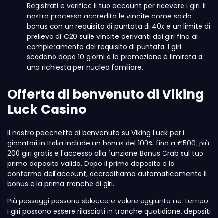
Registrati e verifica il tuo account per ricevere i giri; il
nostro processo accredita le vincite come saldo
bonus con un requisito di puntata di 40x e un limite di
prelievo di €20 sulle vincite derivanti dai giri fino al
completamento del requisito di puntata. I giri
scadono dopo 10 giorni e la promozione è limitata a
una richiesta per nucleo familiare.
Offerta di benvenuto di Viking
Luck Casino
Il nostro pacchetto di benvenuto su Viking Luck per i
giocatori in Italia include un bonus del 100% fino a €500, più
200 giri gratis e l'accesso alla funzione Bonus Crab sul tuo
primo deposito valido. Dopo il primo deposito e la
conferma dell'account, accreditiamo automaticamente il
bonus e la prima tranche di giri.
Più passaggi possono sbloccare valore aggiunto nel tempo:
i giri possono essere rilasciati in tranche quotidiane, depositi