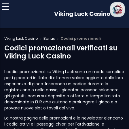
Viking Luck Casino
›
›
Viking Luck Casino
Bonus
Codici promozionali
Codici promozionali verificati su
Viking Luck Casino
I codici promozionali su Viking Luck sono un modo semplice
per i giocatori in Italia di ottenere valore aggiunto dalla loro
esperienza di gioco. Inserendo un codice durante la
registrazione o nella cassa, i giocatori possono sbloccare
giri gratuiti, bonus sul deposito o offerte a tempo limitato
denominate in EUR che aiutano a prolungare il gioco e a
provare nuove slot o tavoli dal vivo.
La nostra pagina delle promozioni e le newsletter elencano
i codici attivi e i passaggi chiari per l'attivazione, e