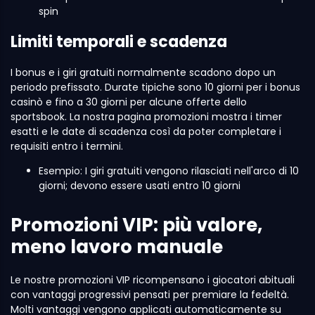
spin
Limiti temporali e scadenza
I bonus e i giri gratuiti normalmente scadono dopo un
periodo prefissato. Durate tipiche sono 10 giorni per i bonus
casinò e fino a 30 giorni per alcune offerte dello
sportsbook. La nostra pagina promozioni mostra i timer
esatti e le date di scadenza così da poter completare i
requisiti entro i termini.
Esempio: I giri gratuiti vengono rilasciati nell'arco di 10
giorni; devono essere usati entro 10 giorni
Promozioni VIP: più valore,
meno lavoro manuale
Le nostre promozioni VIP ricompensano i giocatori abituali
con vantaggi progressivi pensati per premiare la fedeltà.
Molti vantaggi vengono applicati automaticamente su